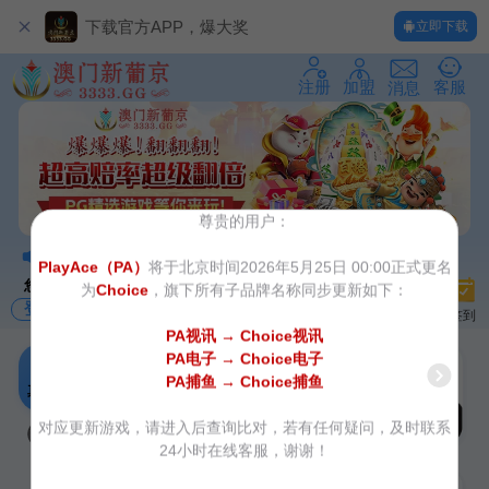
下载官方APP，爆大奖
立即下载
注册
加盟
客服
消息
尊贵的用户：
3337.GG ,
33338.GG
,
33339.GG
】APP下载网址 3333app.GG
PlayAce（PA）
将于北京时间2026年5月25日 00:00正式更名
您还未登录
为
Choice
，旗下所有子品牌名称同步更新如下：
登录
注册
/
存款
取款
VIP
任务
签到
PA视讯 → Choice视讯
PA电子 → Choice电子
PA捕鱼 → Choice捕鱼
真人
对应更新游戏，请进入后查询比对，若有任何疑问，及时联系
24小时在线客服，谢谢！
PG