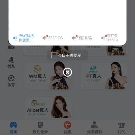
电子
彩票
PA游戏名
首存金
3333.GG
谨防诈骗
称变更通
3333￥
知
棋牌
今日不再提示
捕鱼
体育
首页
投注记录
优惠
分享赚钱
我的